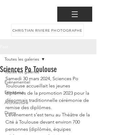
CHRISTIAN RIVIERE PHOTOGRAPHE
Post
Toutes les galeries
Sciences Po Toulouse
Toutes les galeries
Samedi 30 mars 2024, Sciences Po 
Evènementiel
Toulouse accueillait les jeunes 
Entreprise
diplômés de la promotion 2023 pour la 
désormais traditionnelle cérémonie de 
Architecture
remise des diplômes.
Divers
L’événement s’est tenu au Théâtre de la 
Cité à Toulouse devant environ 700 
personnes (diplômés, équipes 