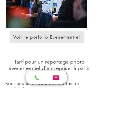
Voir le porfolio Evènementiel
Tarif pour un reportage photo
évènementiel d'entreprise: à partir
de 150 euros ht
Vous souhaitez avoir des photos de
qualité de votre évènement, ce pack
comprend:
- 1 heure de reportage, les participants,
discours, ambiance générale...
- Photos retouchées + cession des
droits pour édition, presse, web (hors
affichage urbain)