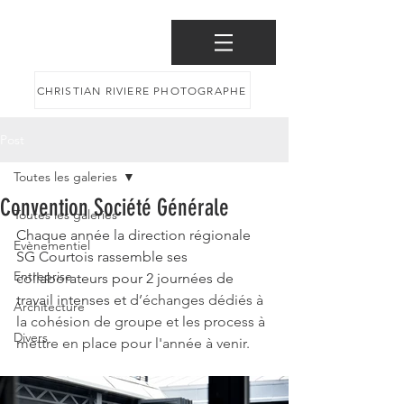
CHRISTIAN RIVIERE PHOTOGRAPHE
Post
Toutes les galeries
Convention Société Générale
Toutes les galeries
Chaque année la direction régionale 
Evènementiel
SG Courtois rassemble ses 
Entreprise
collaborateurs pour 2 journées de 
travail intenses et 
d’échanges dédiés à 
Architecture
la cohésion de groupe et les process à 
Divers
mettre en place pour l'année à venir.